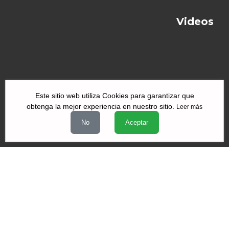
Videos
Este sitio web utiliza Cookies para garantizar que
obtenga la mejor experiencia en nuestro sitio.
Leer más
|
|
|
Quiénes Somos
Contacto
Aviso de Privacidad
Términos y
No
Aceptar
|
|
condiciones
Declaración de Accesibilidad
Misión y Valores