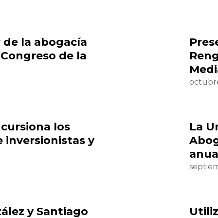
 de la abogacía
Prese
 Congreso de la
Reng
Medi
octubr
cursiona los
La U
e inversionistas y
Abog
anua
septie
ález y Santiago
Utili