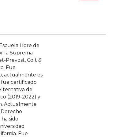
Escuela Libre de
or la Suprema
et-Prevost, Colt &
co. Fue
o, actualmente es
 fue certificado
lternativa del
ico (2019-2022) y
ón. Actualmente
n Derecho
 ha sido
Universidad
ifornia. Fue