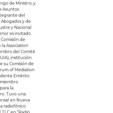
ngo de Ministro, y
e Asuntos
ntegrante del
e Abogados y de
ustre y Nacional
nor es invitado
 Comisión de
 la Association
iembro del Comité
IA), institución
e su Comisión de
orum of Mediation
idente Emérito
y miembro
para la
ero. Tuvo una
ponsal en Nueva
a radiofónico
 TLC en “Radio