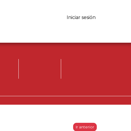
Iniciar sesión
Iniciar sesión.
Registrese, para
opinar.
Ir anterior