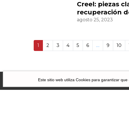
Creel: piezas cl
recuperación d
agosto 25, 2023
1
2
3
4
5
6
…
9
10
14 136
Este sitio web utiliza Cookies para garantizar que