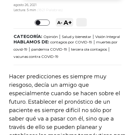
agosto 26, 2021
(
1821
Palabras)
Lectura:
5 min
A+
A-
Toggle
CATEGORÍA:
|
|
Opinión
Salud y bienestar
Visión Integral
HABLAMOS DE:
|
contagios por COVID-19
muertes por
|
|
|
covid-19
pandemia COVID-19
tercera ola contagios
vacunas contra COVID-19
Hacer predicciones es siempre muy
riesgoso, decía un amigo que
especialmente cuando se hacen sobre el
futuro. Establecer el pronóstico de un
paciente es siempre difícil no sólo por
saber qué va a pasar con él, sino que a
través de ello se pueden planear y