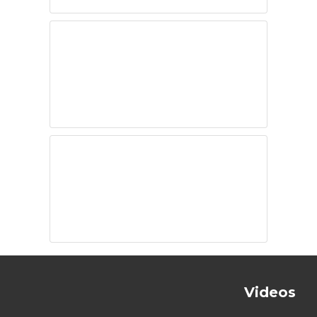
Datos de la
eficacia de
vacunas COVID
¿Cuál será la
política
correcta?
Videos