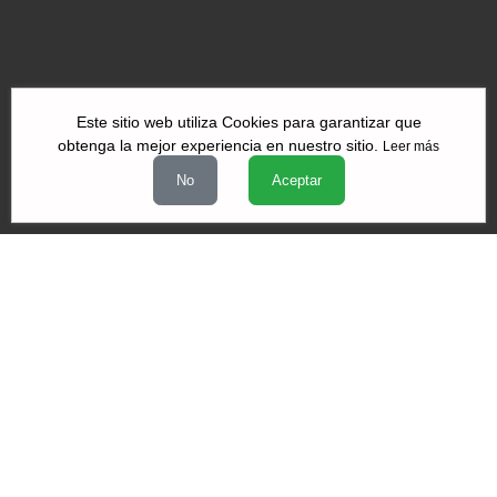
Este sitio web utiliza Cookies para garantizar que
obtenga la mejor experiencia en nuestro sitio.
Leer más
|
|
|
Quiénes Somos
Contacto
Aviso de Privacidad
Términos y
No
Aceptar
|
|
condiciones
Declaración de Accesibilidad
Misión y Valores