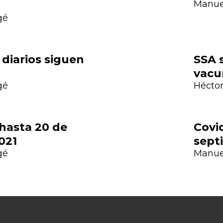
Manue
gé
 diarios siguen
SSA s
vacu
gé
Héctor
 hasta 20 de
Covid
021
sept
gé
Manue