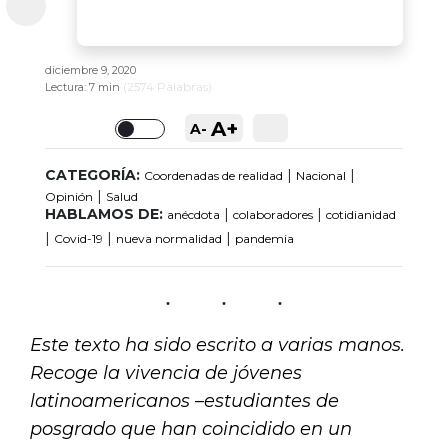
diciembre 9, 2020
(
2574
Palabras)
Lectura:
7 min
A+
A-
Toggle
CATEGORÍA:
|
|
Coordenadas de realidad
Nacional
|
Opinión
Salud
HABLAMOS DE:
|
|
anécdota
colaboradores
cotidianidad
|
|
|
Covid-19
nueva normalidad
pandemia
Este texto ha sido escrito a varias manos.
Recoge la vivencia de jóvenes
latinoamericanos
–
estudiantes de
posgrado que han coincidido en un