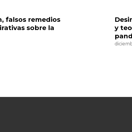
, falsos remedios
Desi
irativas sobre la
y teo
pan
diciemb