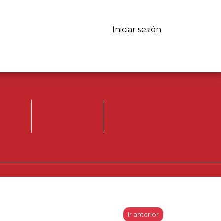
Iniciar sesión
Iniciar sesión.
Registrese, para
opinar.
Ir anterior