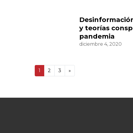
Desinformación
y teorías consp
pandemia
diciembre 4, 2020
1
2
3
»
3 23