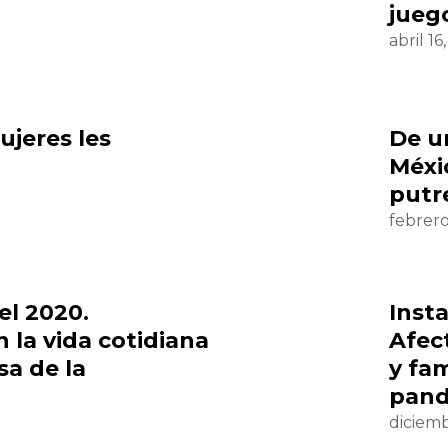
juego
abril 16
ujeres les
De u
Méxi
putr
febrero
el 2020.
Inst
 la vida cotidiana
Afec
sa de la
y fam
pan
diciemb