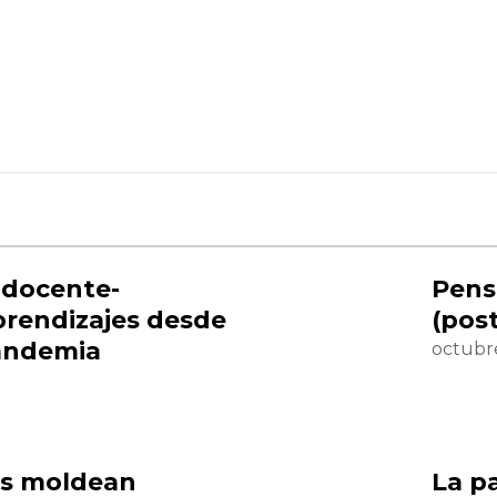
 docente-
Pens
prendizajes desde
(pos
pandemia
octubre
s moldean
La p