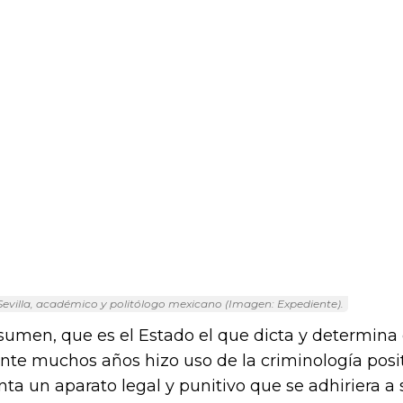
evilla, académico y politólogo mexicano (Imagen: Expediente).
esumen, que es el Estado el que dicta y determina q
rante muchos años hizo uso de la criminología positi
 un aparato legal y punitivo que se adhiriera a s