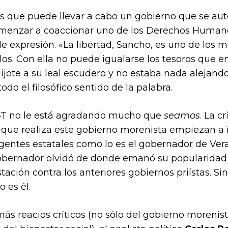
es que puede llevar a cabo un gobierno que se a
comenzar a coaccionar uno de los Derechos Huma
de expresión. «La libertad, Sancho, es uno de los 
os. Con ella no puede igualarse los tesoros que enc
jote a su leal escudero y no estaba nada alejando d
todo el filosófico sentido de la palabra.
 4T no le está agradando mucho que
seamos
. La c
 que realiza este gobierno morenista empiezan a 
igentes estatales como lo es el gobernador de Ver
obernador olvidó de donde emanó su popularidad 
estación contra los anteriores gobiernos priístas. S
 es él.
más reacios críticos (no sólo del gobierno morenis