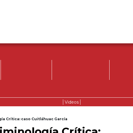
Videos
gía Crítica: caso Cuitláhuac García
iminología Crítica: