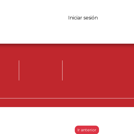
Iniciar sesión
Iniciar sesión.
Registrese, para
opinar.
Ir anterior