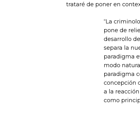
trataré de poner en contex
“La criminolo
pone de relie
desarrollo de
separa la nue
paradigma et
modo natural
paradigma co
concepción d
a la reacción
como princip