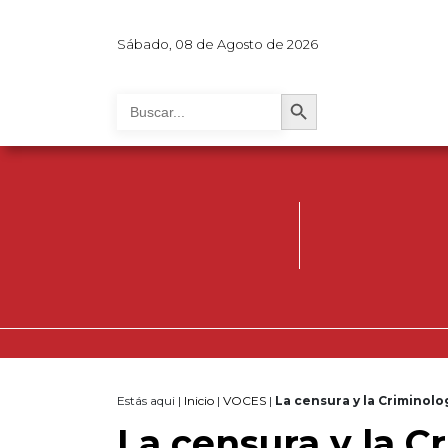
Sábado, 08 de Agosto de 2026
Search Button
Search
for:
Estás aqui |
Inicio
|
VOCES
|
La censura y la Criminolo
La censura y la Cr