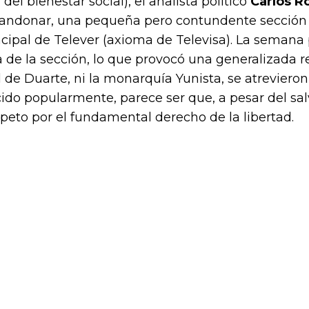
el bienestar social), el analista político
Carlos R
abandonar, una pequeña pero contundente sección
incipal de Telever (axioma de Televisa). La semana
a de la sección, lo que provocó una generalizada r
l de Duarte, ni la monarquía Yunista, se atrevieron 
o popularmente, parece ser que, a pesar del sal
peto por el fundamental derecho de la libertad.