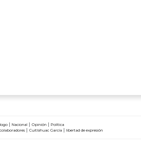
|
|
|
logo
Nacional
Opinión
Política
|
|
colaboradores
Cuitláhuac García
libertad de expresión