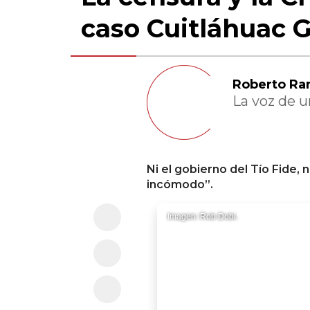
caso Cuitláhuac G
Roberto Ra
La voz de 
Ni el gobierno del Tío Fide, n
incómodo”.
Imagen: Rob Dobi.