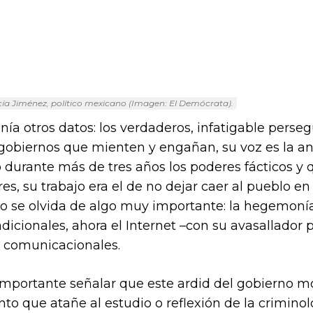
ía Jiménez, político mexicano (Imagen: El Demócrata).
ía otros datos: los verdaderos, infatigable perseg
obiernos que mienten y engañan, su voz es la an
 durante más de tres años los poderes fácticos y 
es, su trabajo era el de no dejar caer al pueblo en
no se olvida de algo muy importante: la hegemoní
dicionales, ahora el Internet –con su avasallador 
s comunicacionales.
importante señalar que este ardid del gobierno mor
nto que atañe al estudio o reflexión de la criminol