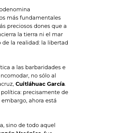
utodenomina
nos más fundamentales
más preciosos dones que a
ierra la tierra ni el mar
e la realidad: la libertad
rítica a las barbaridades e
incomodar, no sólo al
acruz,
Cuitláhuac García
.
política: precisamente de
in embargo, ahora está
ta, sino de todo aquel