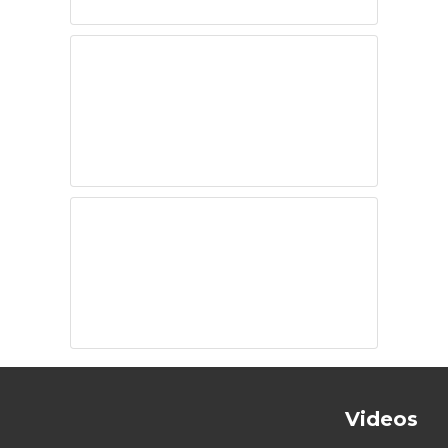
Cambio climático,
Inteligencia
Artificial y
populismo
Nueva Alerta
Climática de
Naciones Unidas
Videos