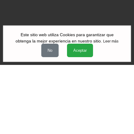
Este sitio web utiliza Cookies para garantizar que
obtenga la mejor experiencia en nuestro sitio.
Leer más
|
|
|
Quiénes Somos
Contacto
Aviso de Privacidad
Términos y
No
Aceptar
|
|
condiciones
Declaración de Accesibilidad
Misión y Valores