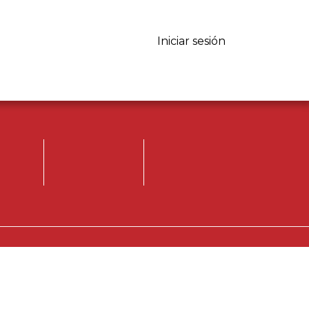
Iniciar sesión
Iniciar sesión.
Registrese, para
opinar.