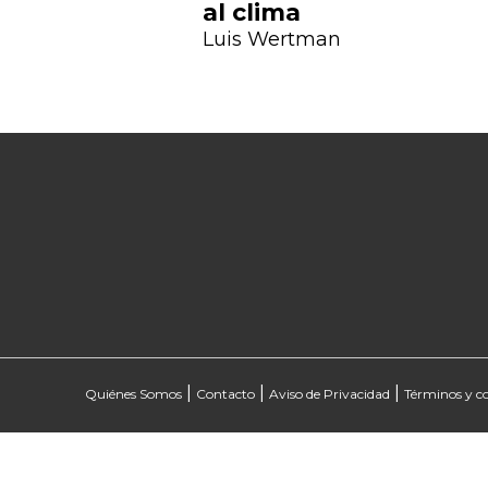
al clima
Luis Wertman
|
|
|
Quiénes Somos
Contacto
Aviso de Privacidad
Términos y c