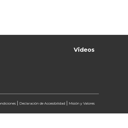
Next
Videos
|
|
ondiciones
Declaración de Accesibilidad
Misión y Valores