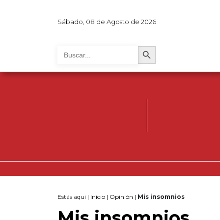
Sábado, 08 de Agosto de 2026
Search Button
Search
for:
Estás aqui |
Inicio
|
Opinión
|
Mis insomnios
Mis insomnios