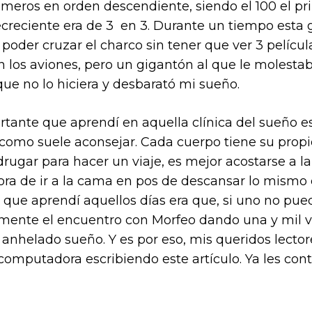
úmeros en orden descendiente, siendo el 100 el pr
ecreciente era de 3 en 3. Durante un tiempo est
n poder cruzar el charco sin tener que ver 3 pelíc
n los aviones, pero un gigantón al que le molestab
e no lo hiciera y desbarató mi sueño.
tante que aprendí en aquella clínica del sueño 
 como suele aconsejar. Cada cuerpo tiene su prop
rugar para hacer un viaje, es mejor acostarse a l
ra de ir a la cama en pos de descansar lo mismo
 que aprendí aquellos días era que, si uno no pu
ente el encuentro con Morfeo dando una y mil vu
l anhelado sueño. Y es por eso, mis queridos lect
 computadora escribiendo este artículo. Ya les con