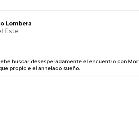
cio Lombera
el Este
 debe buscar desesperadamente el encuentro con Morf
 que propicie el anhelado sueño.