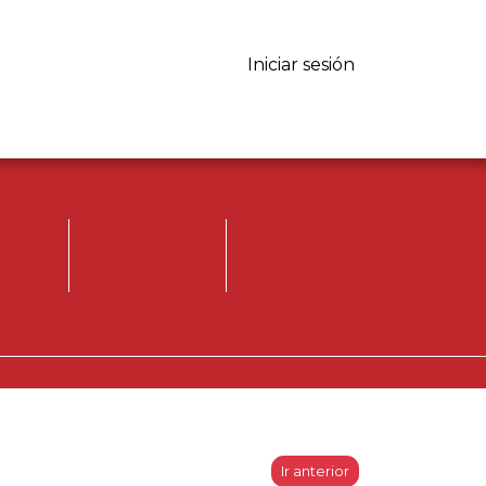
Iniciar sesión
Iniciar sesión.
Registrese, para
opinar.
Ir anterior