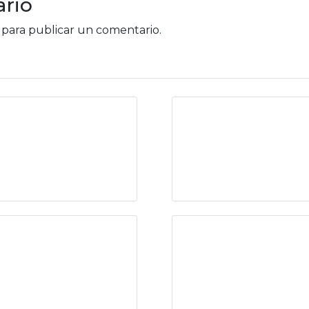
rio
para publicar un comentario.
Arte onírico (Parte
Historias de
I)
genocidios (Part
III)
Las aventuras de
Recuerdos de
Pipa y su efecto
Tequesquitengo
en el sistema
nervioso de Vicky
y Pato