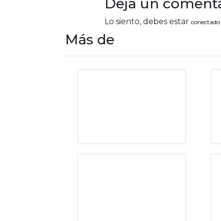
Deja un comenta
Lo siento, debes estar
conectado
Más de
Historias de
genocidios (IV)
Historias de
genocidios (Parte
I)