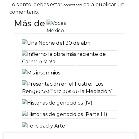
Lo siento, debes estar
para publicar un
conectado
comentario.
Más de
Una Noche del 30
de abril
Infierno la obra
más reciente de
Carmen Mola
Mis insomnios
Presentación en
el Ilustre: “Los
Renglones
Historias de
Torcidos de la
genocidios (IV)
Mediación”
Historias de
genocidios (Parte
Felicidad y Arte
III)