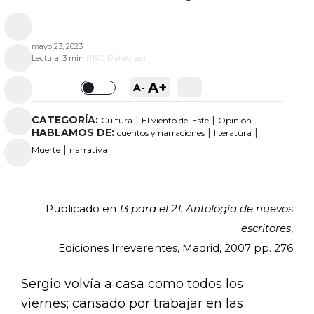
mayo 23, 2023
(
1150
Palabras)
Lectura:
3 min
A+
A-
Toggle
CATEGORÍA:
|
|
Cultura
El viento del Este
Opinión
HABLAMOS DE:
|
|
cuentos y narraciones
literatura
|
Muerte
narrativa
Publicado en
13 para el 21. Antología de nuevos
escritores
,
Ediciones Irreverentes, Madrid, 2007 pp. 276
Sergio volvía a casa como todos los
viernes; cansado por trabajar en las