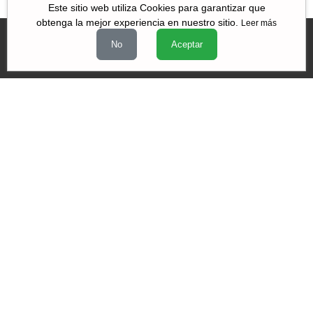
Falleció Ignacio
Este sitio web utiliza Cookies para garantizar que
obtenga la mejor experiencia en nuestro sitio.
Solares
Leer más
No
Aceptar
Videos
|
|
|
Quiénes Somos
Contacto
Aviso de Privacidad
Términos y
|
|
condiciones
Declaración de Accesibilidad
Misión y Valores