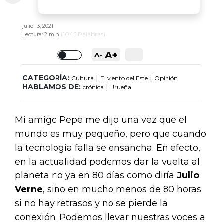
julio 13, 2021
(
1045
Palabras)
Lectura:
2 min
A+
A-
Toggle
CATEGORÍA:
|
|
Cultura
El viento del Este
Opinión
HABLAMOS DE:
|
crónica
Urueña
Mi amigo Pepe me dijo una vez que el
mundo es muy pequeño, pero que cuando
la tecnología falla se ensancha. En efecto,
en la actualidad podemos dar la vuelta al
planeta no ya en 80 días como diría
Julio
Verne
, sino en mucho menos de 80 horas
si no hay retrasos y no se pierde la
conexión. Podemos llevar nuestras voces a