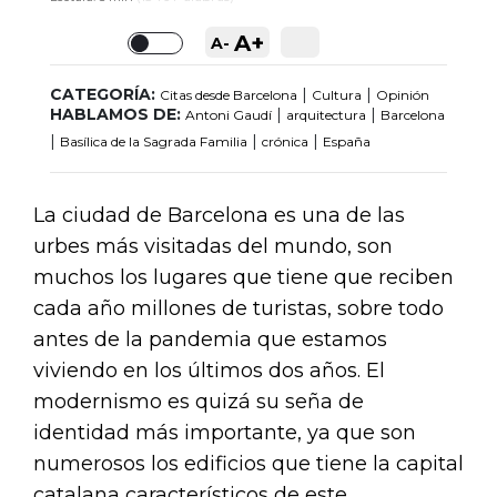
A+
A-
Toggle
CATEGORÍA:
|
|
Citas desde Barcelona
Cultura
Opinión
HABLAMOS DE:
|
|
Antoni Gaudí
arquitectura
Barcelona
|
|
|
Basílica de la Sagrada Familia
crónica
España
La ciudad de Barcelona es una de las
urbes más visitadas del mundo, son
muchos los lugares que tiene que reciben
cada año millones de turistas, sobre todo
antes de la pandemia que estamos
viviendo en los últimos dos años. El
modernismo es quizá su seña de
identidad más importante, ya que son
numerosos los edificios que tiene la capital
catalana característicos de este