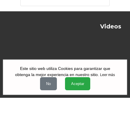
Videos
Este sitio web utiliza Cookies para garantizar que
obtenga la mejor experiencia en nuestro sitio.
Leer más
|
|
|
Quiénes Somos
Contacto
Aviso de Privacidad
Términos y
No
Aceptar
|
|
condiciones
Declaración de Accesibilidad
Misión y Valores