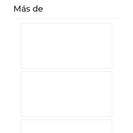
Más de
Arcadias
pérdidas
50 años de la
revolución de los
claveles
Las elecciones en