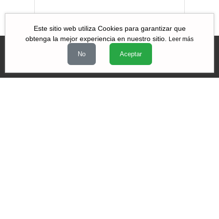
Este sitio web utiliza Cookies para garantizar que
obtenga la mejor experiencia en nuestro sitio.
Leer más
No
Aceptar
Videos
|
|
|
Quiénes Somos
Contacto
Aviso de Privacidad
Términos y
|
|
condiciones
Declaración de Accesibilidad
Misión y Valores