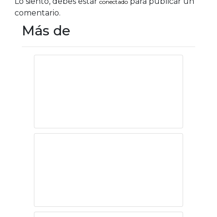
Lo siento, debes estar
para publicar un
conectado
comentario.
Más de
Vivir por lo bueno,
no por lo
perfecto
El TLCAN no
generó mejores
trabajos ni más
oportunidades