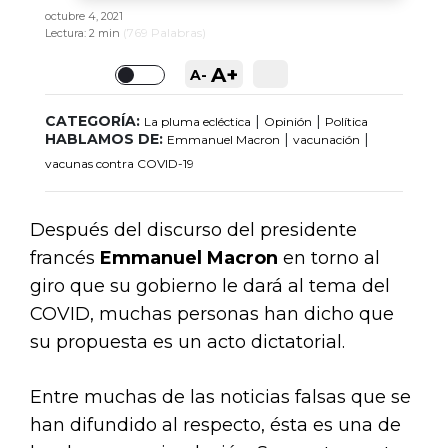
octubre 4, 2021
(
769
Palabras)
Lectura:
2 min
A+
A-
Toggle
CATEGORÍA:
|
|
La pluma ecléctica
Opinión
Política
HABLAMOS DE:
|
|
Emmanuel Macron
vacunación
vacunas contra COVID-19
Después del discurso del presidente
francés
Emmanuel Macron
en torno al
giro que su gobierno le dará al tema del
COVID, muchas personas han dicho que
su propuesta es un acto dictatorial.
Entre muchas de las noticias falsas que se
han difundido al respecto, ésta es una de