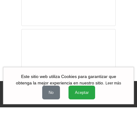
las vacunas
COVID
Covid-19 durante
julio, agosto y
septiembre de
2021
Este sitio web utiliza Cookies para garantizar que
obtenga la mejor experiencia en nuestro sitio.
Leer más
No
Aceptar
Videos