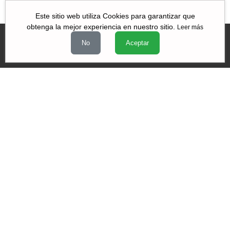
Este sitio web utiliza Cookies para garantizar que
obtenga la mejor experiencia en nuestro sitio.
Leer más
No
Aceptar
Videos
|
|
|
Quiénes Somos
Contacto
Aviso de Privacidad
Términos y
|
|
condiciones
Declaración de Accesibilidad
Misión y Valores