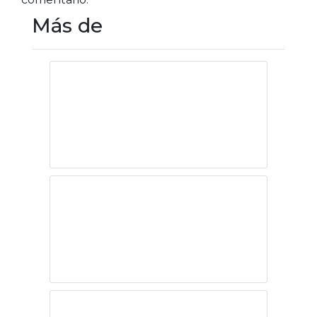
Más de
México:
globalización
tóxica
La voz humana
Más IA en el aula