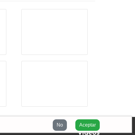
¿Data ismo… una
nueva religión?
¿Saber, conocer o
da
resolver? El
algoritmo vs. el
humanismo
No
Aceptar
Videos