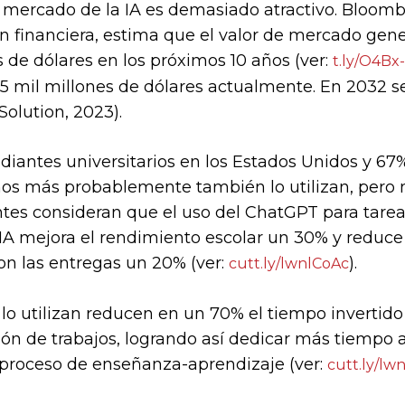
l mercado de la IA es demasiado atractivo. Bloom
n financiera, estima que el valor de mercado gene
es de dólares en los próximos 10 años (ver:
t.ly/O4Bx-
2.5 mil millones de dólares actualmente. En 2032 s
Solution, 2023).
iantes universitarios en los Estados Unidos y 6
s más probablemente también lo utilizan, pero n
tes consideran que el uso del ChatGPT para tarea
a IA mejora el rendimiento escolar un 30% y reduce
on las entregas un 20% (ver:
).
cutt.ly/lwnlCoAc
 lo utilizan reducen en un 70% el tiempo invertido
ión de trabajos, logrando así dedicar más tiempo a 
l proceso de enseñanza-aprendizaje (ver:
cutt.ly/lw