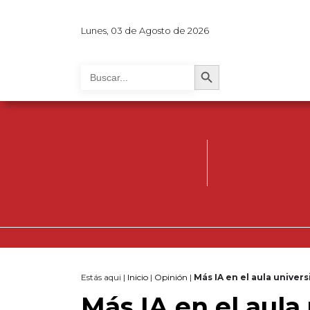
Lunes, 03 de Agosto de 2026
Search Button
Search
for:
Estás aqui |
Inicio
|
Opinión
|
Más IA en el aula univers
Más IA en el aula 