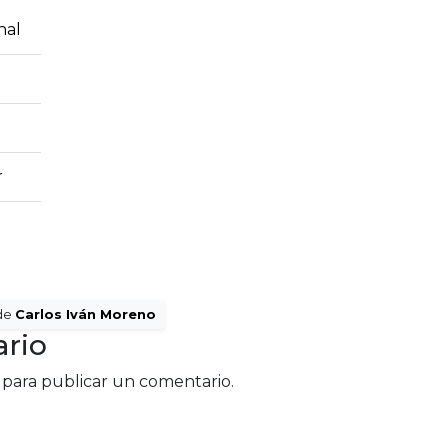
nal
r
de
Carlos Iván Moreno
rio
para publicar un comentario.