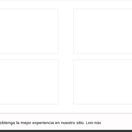
Límites en el
La posverdad en
desarrollo de la
épocas de las IA
IA
Cambio climático,
Instructivo para
Inteligencia
darle una proba
Artificial y
a la Inteligencia
populismo
Artificial: Chat
GPT
 obtenga la mejor experiencia en nuestro sitio.
Leer más