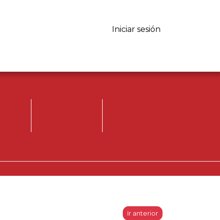
Iniciar sesión
Iniciar sesión.
Registrese, para
opinar.
Ir anterior