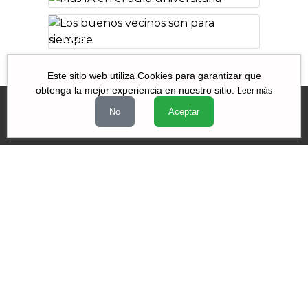
hermoso de un
Más IA en el aula
convulso
universitaria
planeta
Los buenos
vecinos son para
siempre
Espiritualidad,
Este sitio web utiliza Cookies para garantizar que
obtenga la mejor experiencia en nuestro sitio.
Leer más
cultura y religión
No
Aceptar
Videos
|
|
|
Quiénes Somos
Contacto
Aviso de Privacidad
Términos y
|
|
condiciones
Declaración de Accesibilidad
Misión y Valores