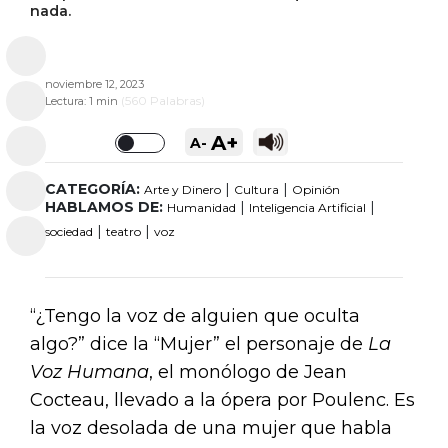
nada.
noviembre 12, 2023
(
560
Palabras)
Lectura:
1 min
A+
A-
Toggle
CATEGORÍA:
|
|
Arte y Dinero
Cultura
Opinión
HABLAMOS DE:
|
|
Humanidad
Inteligencia Artificial
|
|
sociedad
teatro
voz
“¿Tengo la voz de alguien que oculta
algo?” dice la “Mujer” el personaje de
La
Voz Humana
, el monólogo de Jean
Cocteau, llevado a la ópera por Poulenc. Es
la voz desolada de una mujer que habla