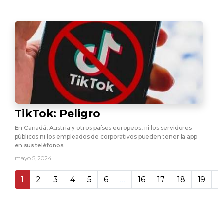
TikTok: Peligro
En Canadá, Austria y otros países europeos, ni los servidores
públicos ni los empleados de corporativos pueden tener la app
en sus teléfonos.
mayo 5, 2024
1
2
3
4
5
6
…
16
17
18
19
21 207