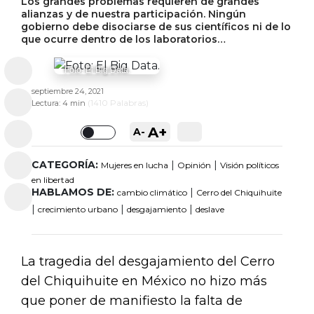
Los grandes problemas requieren de grandes
alianzas y de nuestra participación. Ningún
gobierno debe disociarse de sus científicos ni de lo
que ocurre dentro de los laboratorios…
Foto: El Big Data.
septiembre 24, 2021
(
1410
Palabras)
Lectura:
4 min
A+
A-
Toggle
CATEGORÍA:
|
|
Mujeres en lucha
Opinión
Visión políticos
en libertad
HABLAMOS DE:
|
cambio climático
Cerro del Chiquihuite
|
|
|
crecimiento urbano
desgajamiento
deslave
La tragedia del desgajamiento del Cerro
del Chiquihuite en México no hizo más
que poner de manifiesto la falta de