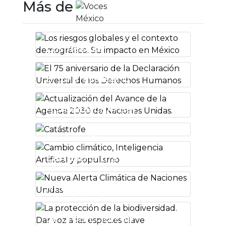
Más de
Los riesgos
globales y el
contexto
El 75 aniversario
demográfico. Su
de la Declaración
impacto en
Universal de los
México
Actualización del
Derechos
Avance de la
Humanos
Agenda 2030 de
Catástrofe
Naciones
Unidas.
Cambio climático,
Inteligencia
Artificial y
Nueva Alerta
populismo
Climática de
Naciones Unidas
La protección de