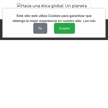
la biodiversidad.
Dar voz a las
Hacia una ética
especies clave
global. Un planeta
Este sitio web utiliza Cookies para garantizar que
obtenga la mejor experiencia en nuestro sitio.
Leer más
para todos
No
Aceptar
Videos
|
|
|
Quiénes Somos
Contacto
Aviso de Privacidad
Términos y
|
|
condiciones
Declaración de Accesibilidad
Misión y Valores