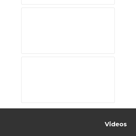
Estamos
atrapados en la
zona de confort
Enfermar de
olvido
Videos