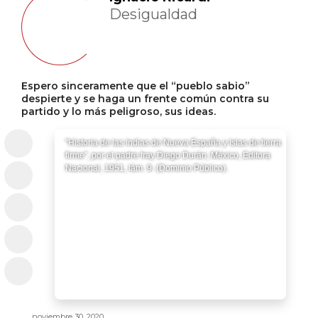
Desigualdad
Espero sinceramente que el “pueblo sabio”
despierte y se haga un frente común contra su
partido y lo más peligroso, sus ideas.
"Historia de las Indias de Nueva España y Islas de tierra
firme", por el padre fray Diego Durán; México, Editora
Nacional, 1951, lám. 9. (Dominio Público).
noviembre 30, 2020