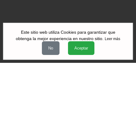
Este sitio web utiliza Cookies para garantizar que
obtenga la mejor experiencia en nuestro sitio.
Leer más
|
|
|
Quiénes Somos
Contacto
Aviso de Privacidad
Términos y
No
Aceptar
|
|
condiciones
Declaración de Accesibilidad
Misión y Valores