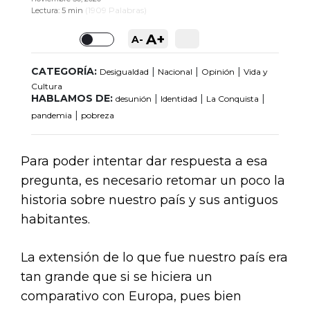
(
1909
Palabras)
Lectura:
5 min
A+
A-
Toggle
CATEGORÍA:
|
|
|
Desigualdad
Nacional
Opinión
Vida y
Cultura
HABLAMOS DE:
|
|
|
desunión
Identidad
La Conquista
|
pandemia
pobreza
Para poder intentar dar respuesta a esa
pregunta, es necesario retomar un poco la
historia sobre nuestro país y sus antiguos
habitantes.
La extensión de lo que fue nuestro país era
tan grande que si se hiciera un
comparativo con Europa, pues bien