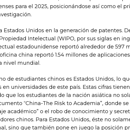
nses para el 2025, posicionándose así como el pr
vestigación.
 Estados Unidos en la generación de patentes. D
opiedad Intelectual (WIPO, por sus siglas en inglé
lectual estadounidense reportó alrededor de 597 mi
oficina china reportó 1.54 millones de aplicaciones
a nivel mundial.
ino de estudiantes chinos es Estados Unidos, lo qu
s en universidades de este país. Estas cifras tien
 que los estudiantes de la nación asiática no so
documento “China-The Risk to Academia”, donde s
aje académico” o el robo de conocimiento y secre
adores chinos. Para Estados Unidos, éste no sola
al, sino que también pone en juego la posición pri