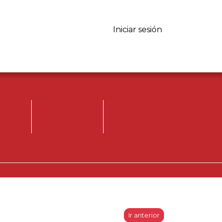
Iniciar sesión
Iniciar sesión.
Registrese, para
opinar.
Ir anterior