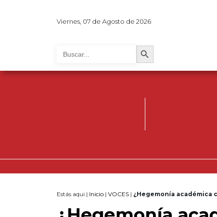
Viernes, 07 de Agosto de 2026
Search Button
Search
for:
Estás aqui |
Inicio
|
VOCES
|
¿Hegemonía académica c
¿Hegemonía acad