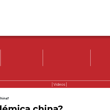
Videos
hina?
émica china?