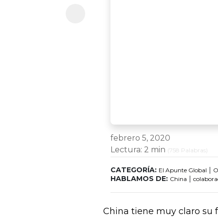
febrero 5, 2020
Lectura:
2 min
(
758
Palabras)
CATEGORÍA:
|
El Apunte Global
O
HABLAMOS DE:
|
China
colabora
China tiene muy claro su 