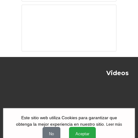
El vuelo del
cóndor
Videos
Este sitio web utiliza Cookies para garantizar que
obtenga la mejor experiencia en nuestro sitio.
Leer más
|
|
|
Quiénes Somos
Contacto
Aviso de Privacidad
Términos y
No
Aceptar
|
|
condiciones
Declaración de Accesibilidad
Misión y Valores