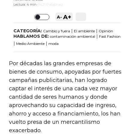
(
1421
Palabras)
Lectura:
4 min
A+
A-
Toggle
CATEGORÍA:
|
|
Cambio y fuera
El ambiente
Opinión
HABLAMOS DE:
|
contaminación ambiental
Fast Fashion
|
|
Medio Ambiente
moda
Por décadas las grandes empresas de
bienes de consumo, apoyadas por fuertes
campañas publicitarias, han logrado
captar el interés de una cada vez mayor
cantidad de seres humanos y donde
aprovechando su capacidad de ingreso,
ahorro y acceso a financiamiento, los han
vuelto presa de un mercantilismo
exacerbado.