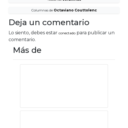
Columnas de
Octaviano Couttolenc
Deja un comentario
Lo siento, debes estar
para publicar un
conectado
comentario.
Más de
Hacia una ética
global. Un planeta
para todos
Balenciaga y la
pornografía