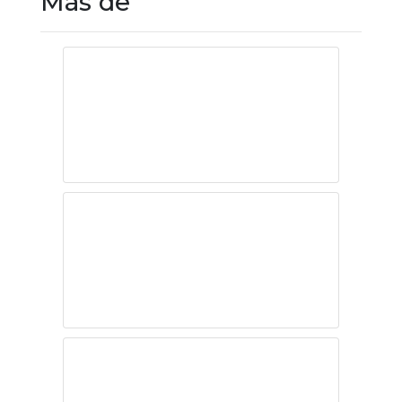
Más de
Una Noche del 30
de abril
¡Samito Servín!
Infierno la obra
más reciente de