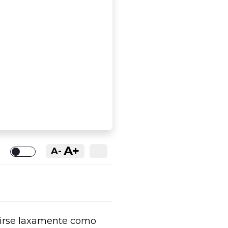
A+
A-
Toggle
cirse laxamente como