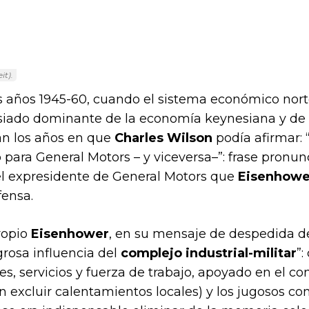
it).
años 1945-60, cuando el sistema económico nor
siado dominante de la economía keynesiana y de
n los años en que
Charles Wilson
podía afirmar: 
para General Motors – y viceversa–”: frase pronun
 el expresidente de General Motors que
Eisenhowe
fensa.
propio
Eisenhower
, en su mensaje de despedida del
grosa influencia del
complejo industrial-militar
”:
, servicios y fuerza de trabajo, apoyado en el co
sin excluir calentamientos locales) y los jugosos c