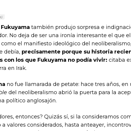
).
s Fukuyama
también produjo sorpresa e indignac
. No deja de ser una ironía interesante el que el
como el manifiesto ideológico del neoliberalismo, 
e debía,
precisamente porque su historia recie
s con los que Fukuyama no podía vivir:
citaba e
ra en Irak.
ma
no fue llamarada de petate: hace tres años, en 
ble
del neoliberalismo abrió la puerta para la ace
ma político anglosajón.
dores, entonces? Quizás sí, si la consideramos c
 a valores considerados, hasta anteayer, incontro