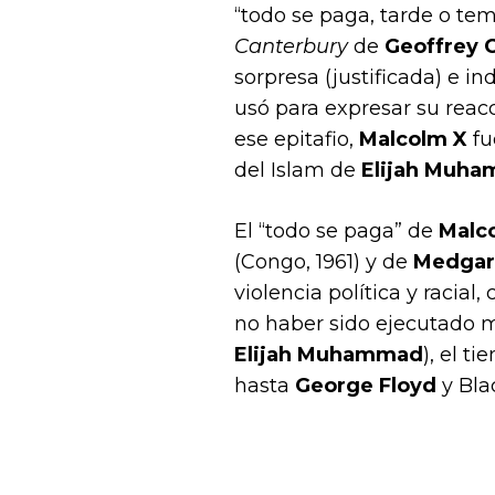
“todo se paga, tarde o tem
Canterbury
de
Geoffrey
sorpresa (justificada) e i
usó para expresar su reac
ese epitafio,
Malcolm X
fu
del Islam de
Elijah Muh
El “todo se paga” de
Malc
(Congo, 1961) y de
Medgar
violencia política y racia
no haber sido ejecutado 
Elijah Muhammad
), el t
hasta
George Floyd
y Bla