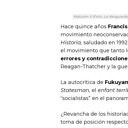
Malcolm X (Foto: La Vanguardia
Hace quince años
Franci
movimiento neoconservador
Historia,
saludado en 1992 
el movimiento que tanto l
errores y contradiccione
Reagan-Thatcher y la guer
La autocrítica de
Fukuya
Statesman,
el
enfant terri
“socialistas” en el panora
¿Revancha de los historia
toma de posición respecto