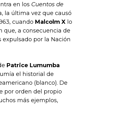
entra en los
Cuentos de
a, la última vez que causó
 1963, cuando
Malcolm X
lo
n que, a consecuencia de
s expulsado por la Nación
 de
Patrice Lumumba
umía el historial de
teamericano (blanco). De
 por orden del propio
chos más ejemplos,