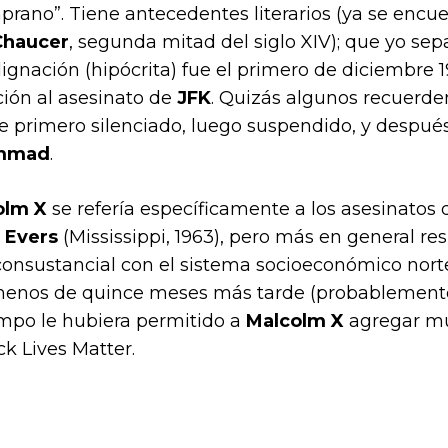
prano”. Tiene antecedentes literarios (ya se encu
Chaucer
, segunda mitad del siglo XIV); que yo sep
ndignación (hipócrita) fue el primero de diciembre
ción al asesinato de
JFK
. Quizás algunos recuerde
e primero silenciado, luego suspendido, y despué
ammad
.
olm X
se refería específicamente a los asesinatos
 Evers
(Mississippi, 1963), pero más en general res
l, consustancial con el sistema socioeconómico nor
menos de quince meses más tarde (probablemente
iempo le hubiera permitido a
Malcolm X
agregar mu
ck Lives Matter.