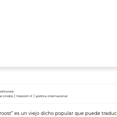
Sottovoce
|
|
os Unidos
Malcolm X
política internacional
oost” es un viejo dicho popular que puede tradu