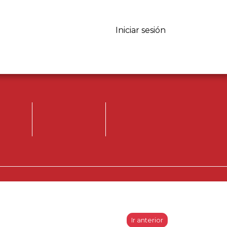
Iniciar sesión
Iniciar sesión.
Registrese, para
opinar.
Ir anterior