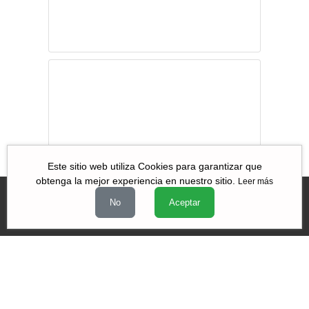
Las Paredes
Gritan:
Amlofobia… Y
transfobia… En
zapatillas…
Este sitio web utiliza Cookies para garantizar que
obtenga la mejor experiencia en nuestro sitio.
Leer más
No
Aceptar
Videos