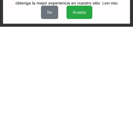
obtenga la mejor experiencia en nuestro sitio.
Leer más
|
|
|
Quiénes Somos
Contacto
Aviso de Privacidad
Términos y
No
Aceptar
|
|
condiciones
Declaración de Accesibilidad
Misión y Valores