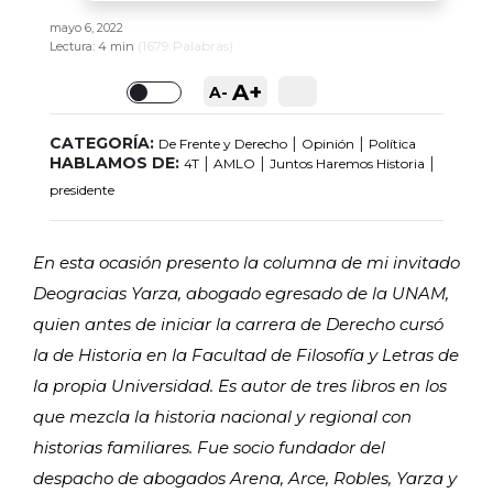
mayo 6, 2022
(
1679
Palabras)
Lectura:
4 min
A+
A-
Toggle
CATEGORÍA:
|
|
De Frente y Derecho
Opinión
Política
HABLAMOS DE:
|
|
|
4T
AMLO
Juntos Haremos Historia
presidente
En esta ocasión presento la columna de mi invitado
Deogracias Yarza, abogado egresado de la UNAM,
quien antes de iniciar la carrera de Derecho cursó
la de Historia en la Facultad de Filosofía y Letras de
la propia Universidad. Es autor de tres libros en los
que mezcla la historia nacional y regional con
historias familiares. Fue socio fundador del
despacho de abogados Arena, Arce, Robles, Yarza y