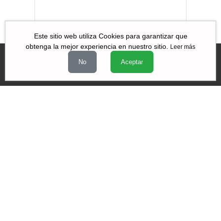
Este sitio web utiliza Cookies para garantizar que
obtenga la mejor experiencia en nuestro sitio.
Leer más
No
Aceptar
Videos
|
|
|
Quiénes Somos
Contacto
Aviso de Privacidad
Términos y
|
|
condiciones
Declaración de Accesibilidad
Misión y Valores