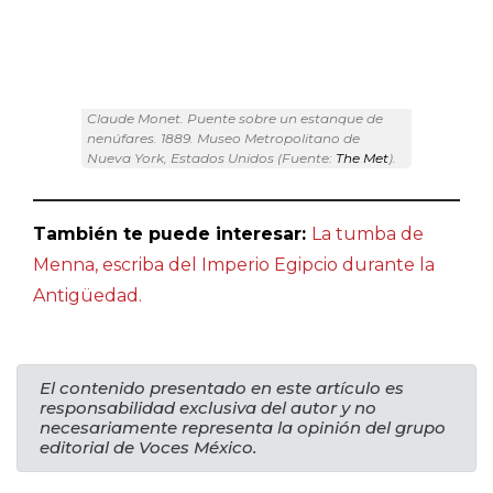
Claude Monet. Puente sobre un estanque de
nenúfares. 1889. Museo Metropolitano de
Nueva York, Estados Unidos (Fuente:
The Met
).
También te puede interesar:
La tumba de
Menna, escriba del Imperio Egipcio durante la
Antigüedad
.
El contenido presentado en este artículo es
responsabilidad exclusiva del autor y no
necesariamente representa la opinión del grupo
editorial de Voces México.