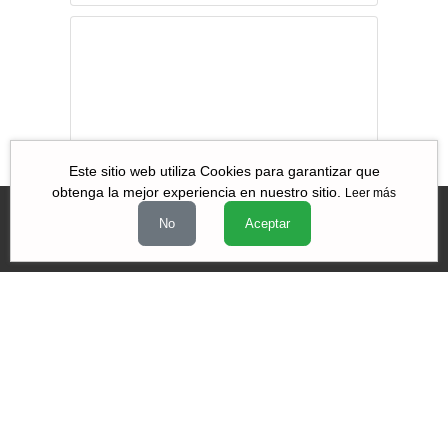
Terrorismo
Iconoclasta
Este sitio web utiliza Cookies para garantizar que
obtenga la mejor experiencia en nuestro sitio.
Leer más
No
Aceptar
Videos
|
|
|
Quiénes Somos
Contacto
Aviso de Privacidad
Términos y
|
|