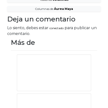
Columnas de
Áurea Maya
Deja un comentario
Lo siento, debes estar
para publicar un
conectado
comentario.
Más de
Crueldad animal
en el Museo
Tamayo
Copa General
Arnulfo R. Gómez: