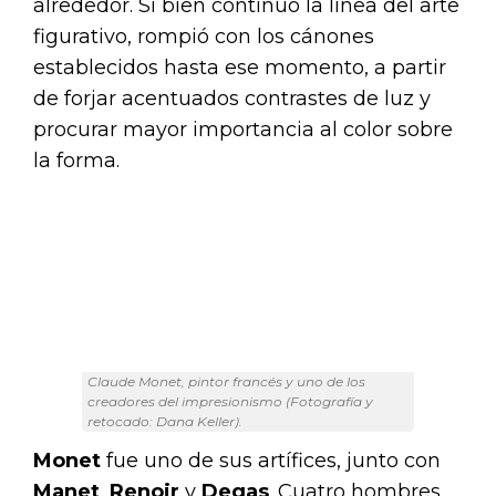
alrededor. Si bien continuó la línea del arte
figurativo, rompió con los cánones
establecidos hasta ese momento, a partir
de forjar acentuados contrastes de luz y
procurar mayor importancia al color sobre
la forma.
Claude Monet, pintor francés y uno de los
creadores del impresionismo (Fotografía y
retocado: Dana Keller).
Monet
fue uno de sus artífices, junto con
Manet
,
Renoir
y
Degas
. Cuatro hombres