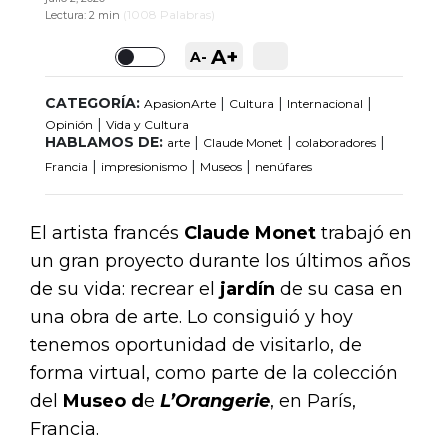
(
1008
Palabras)
Lectura:
2 min
A+
A-
Toggle
CATEGORÍA:
|
|
|
ApasionArte
Cultura
Internacional
|
Opinión
Vida y Cultura
HABLAMOS DE:
|
|
|
arte
Claude Monet
colaboradores
|
|
|
Francia
impresionismo
Museos
nenúfares
El artista francés
Claude
Monet
trabajó en
un gran proyecto durante los últimos años
de su vida: recrear el
jardín
de su casa en
una obra de arte. Lo consiguió y hoy
tenemos oportunidad de visitarlo, de
forma virtual, como parte de la colección
del
Museo d
e
L’Orangerie
, en París,
Francia.