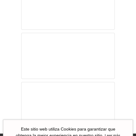
público?
¿QUO VADIS?
Impacto de las
estrictas medidas
de confinamiento
en China
Estamos
atrapados en la
zona de confort
Este sitio web utiliza Cookies para garantizar que
obtenga la mejor experiencia en nuestro sitio.
Leer más