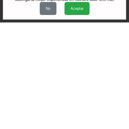
No
Aceptar
Videos
|
|
|
Quiénes Somos
Contacto
Aviso de Privacidad
Términos y
|
|
condiciones
Declaración de Accesibilidad
Misión y Valores