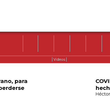
Videos
rano, para
COVI
 perderse
hech
Héctor