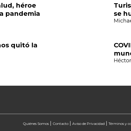
alud, héroe
Turi
la pandemia
se h
Micha
os quitó la
COVI
mun
Héctor
|
|
|
Quiénes Somos
Contacto
Aviso de Privacidad
Términos y c