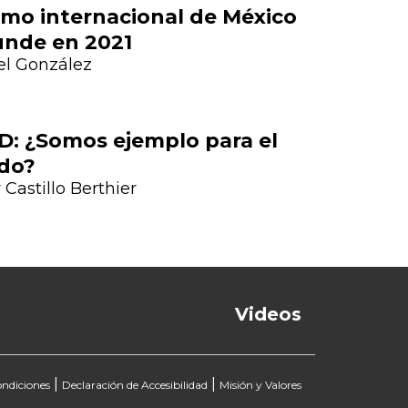
smo internacional de México
unde en 2021
Next
el González
D: ¿Somos ejemplo para el
do?
 Castillo Berthier
Videos
|
|
ondiciones
Declaración de Accesibilidad
Misión y Valores