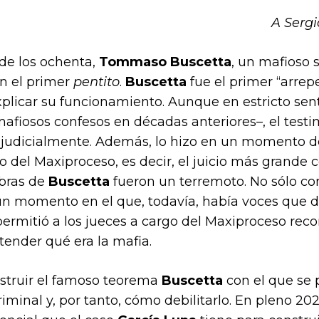
A Serg
de los ochenta,
Tommaso Buscetta
, un mafioso 
en el primer
pentito
.
Buscetta
fue el primer “arrep
plicar su funcionamiento. Aunque en estricto sent
afiosos confesos en décadas anteriores–, el test
ó judicialmente. Además, lo hizo en un momento d
io del Maxiproceso, es decir, el juicio más grande 
labras de
Buscetta
fueron un terremoto. No sólo co
un momento en el que, todavía, había voces que d
permitió a los jueces a cargo del Maxiproceso rec
tender qué era la mafia.
onstruir el famoso teorema
Buscetta
con el que se
minal y, por tanto, cómo debilitarlo. En pleno 202