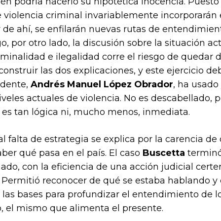
 podría hacerlo su hipotética inocencia. Puesto 
 violencia criminal invariablemente incorporarán 
r de ahí, se enfilarán nuevas rutas de entendimient
, por otro lado, la discusión sobre la situación a
iminalidad e ilegalidad corre el riesgo de quedar d
nstruir las dos explicaciones, y este ejercicio de
idente,
Andrés Manuel López Obrador
, ha usado
iveles actuales de violencia. No es descabellado, 
 es tan lógica ni, mucho menos, inmediata.
 falta de estrategia se explica por la carencia de
ber qué pasa en el país. El caso
Buscetta
terminó
do, con la eficiencia de una acción judicial certer
 Permitió reconocer de qué se estaba hablando y 
las bases para profundizar el entendimiento de l
, el mismo que alimenta el presente.