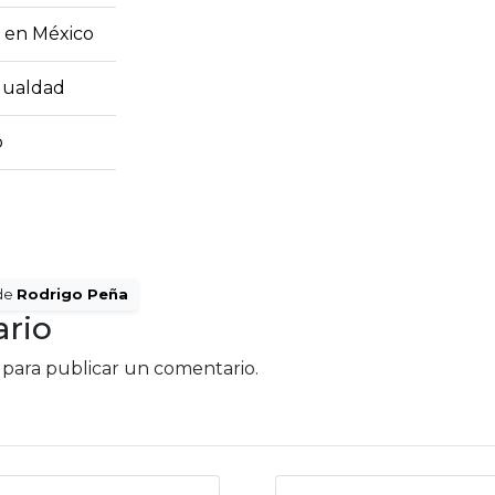
ia en México
gualdad
o
de
Rodrigo Peña
rio
para publicar un comentario.