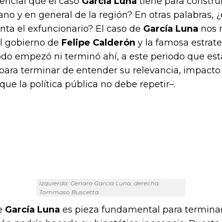
tencial que el caso
García Luna
tiene para constru
no y en general de la región? En otras palabras,
enta el exfuncionario? El caso de
García Luna
nos r
el gobierno de
Felipe Calderón
y la famosa estrate
odo empezó ni terminó ahí, a este periodo que e
 para terminar de entender su relevancia, impacto
que la política pública no debe repetir–.
Izquierda: Genaro García Luna; derecha:
Tommaso Buscetta.
de
García Luna
es pieza fundamental para termina