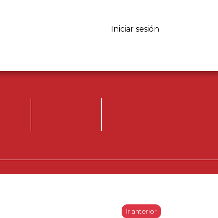
Iniciar sesión
Iniciar sesión.
Registrese, para
opinar.
Ir anterior