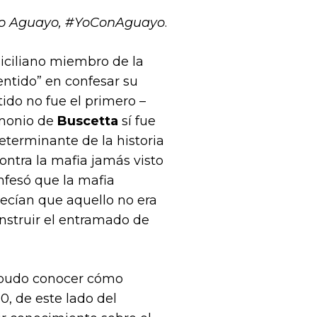
io Aguayo, #YoConAguayo
.
siciliano miembro de la
entido” en confesar su
ido no fue el primero –
imonio de
Buscetta
sí fue
eterminante de la historia
contra la mafia jamás visto
nfesó que la mafia
ecían que aquello no era
onstruir el entramado de
 pudo conocer cómo
0, de este lado del