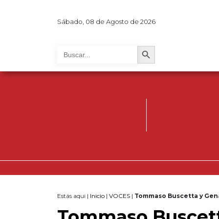
Sábado, 08 de Agosto de 2026
Search Button
Search
for:
Estás aqui |
Inicio
|
VOCES
|
Tommaso Buscetta y Gena
Tommaso Buscett