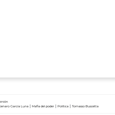
inión
|
|
|
Genaro García Luna
Mafia del poder
Política
Tomasso Buscetta