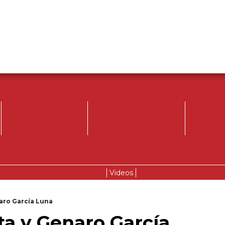
Videos
ro García Luna
a y Genaro García