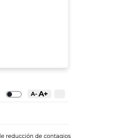
A+
A-
Toggle
de reducción de contagios