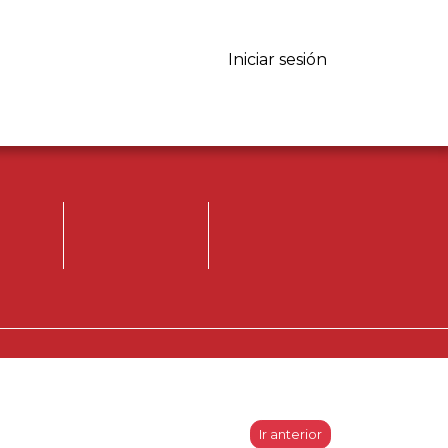
Iniciar sesión
Iniciar sesión.
Registrese, para
opinar.
Ir anterior