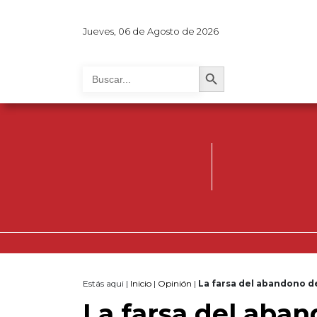
Jueves, 06 de Agosto de 2026
Search Button
Search
for:
Estás aqui |
Inicio
|
Opinión
|
La farsa del abandono d
La farsa del aban