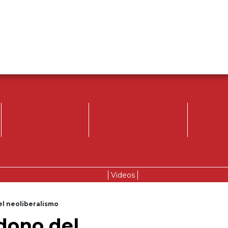
Videos
el neoliberalismo
dono del