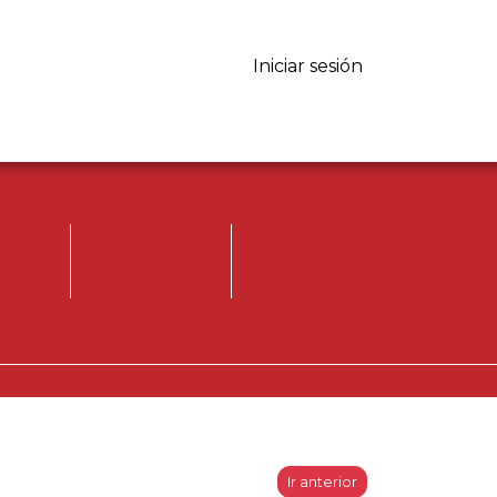
Iniciar sesión
Iniciar sesión.
Registrese, para
opinar.
Ir anterior