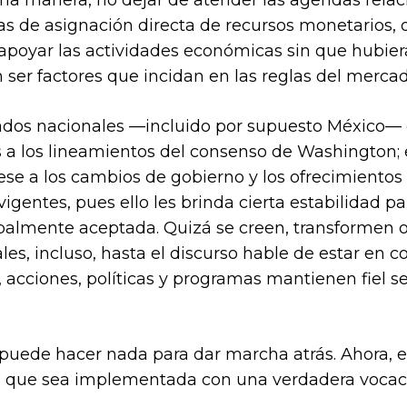
guna manera, no dejar de atender las agendas relac
as de asignación directa de recursos monetarios,
a apoyar las actividades económicas sin que hubie
 ser factores que incidan en las reglas del mercad
tados nacionales —incluido por supuesto México—
a los lineamientos del consenso de Washington; 
ese a los cambios de gobierno y los ofrecimientos e
gentes, pues ello les brinda cierta estabilidad p
balmente aceptada. Quizá se creen, transformen
, incluso, hasta el discurso hable de estar en co
, acciones, políticas y programas mantienen fiel 
uede hacer nada para dar marcha atrás. Ahora, el
a que sea implementada con una verdadera vocaci