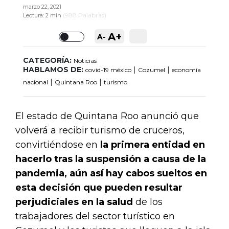
marzo 22, 2021
(
988
Palabras)
Lectura:
2 min
A+
A-
Toggle
CATEGORÍA:
Noticias
HABLAMOS DE:
|
|
covid-19 méxico
Cozumel
economía
|
|
nacional
Quintana Roo
turismo
El estado de Quintana Roo anunció que
volverá a recibir turismo de cruceros,
convirtiéndose en
la primera entidad en
hacerlo tras la suspensión a causa de la
pandemia, aún así hay cabos sueltos en
esta decisión que pueden resultar
perjudiciales en la salud
de los
trabajadores del sector turístico en