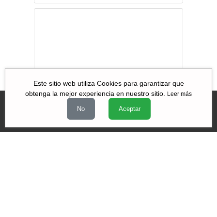
Volver a
“turistear” como
antes, la
necesidad de su
reactivación
Este sitio web utiliza Cookies para garantizar que
obtenga la mejor experiencia en nuestro sitio.
Leer más
No
Aceptar
Videos
|
|
|
Quiénes Somos
Contacto
Aviso de Privacidad
Términos y