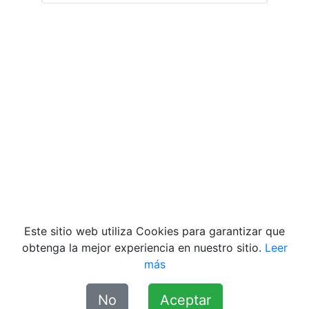
Videos
Quiénes Somos
|
Contacto
|
Aviso de Privacidad
|
Términos y condiciones
|
Declaración de
Accesibilidad
|
Misión y Valores
Este sitio web utiliza Cookies para garantizar que
obtenga la mejor experiencia en nuestro sitio.
Leer
más
No
Aceptar