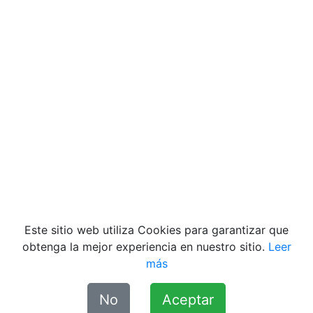
Videos
Quiénes Somos
|
Contacto
|
Aviso de Privacidad
|
Términos y condiciones
|
Declaración de
Accesibilidad
|
Misión y Valores
Este sitio web utiliza Cookies para garantizar que
obtenga la mejor experiencia en nuestro sitio.
Leer
más
No
Aceptar