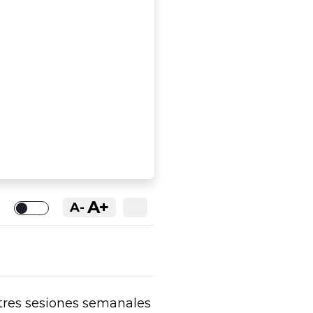
A+
A-
Toggle
 tres sesiones semanales