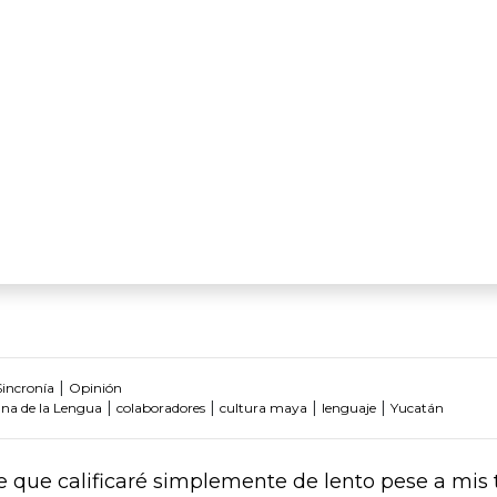
|
Sincronía
Opinión
|
|
|
|
na de la Lengua
colaboradores
cultura maya
lenguaje
Yucatán
e que calificaré simplemente de lento pese a mis