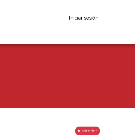
Iniciar sesión
Iniciar sesión.
Registrese, para
opinar.
Ir anterior