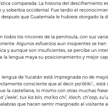
tica comparada. La historia del desciframiento es
y soberbia occidental. Fue tardío el reconocimie
s después que Guatemala le hubiera otorgado la d
 todos los rincones de la península, con sus vari
 oriente. Algunos esfuerzos aun insipientes se ha
tica y aunque son insuficientes, se percibe un int
r a la lengua maya su posicionamiento y mejor cap
a lengua de Yucatán está impregnada no de mayis
ectamente consciente que al decir
pa’átiki’…
está 
 que la castellana, lo mismo con otras muchas fra
 j’eele’, tux ka bin, ma’ka chi’, lóoch, ch’oop, su’ut
palabras que hacen sentir marginado al visitante al