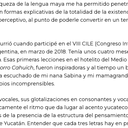
riqueza de la lengua maya me ha permitido penetr
 formas explicativas de la totalidad de la existe
rceptivo, al punto de poderle convertir en un terr
rrió cuando participé en el VIII CILE (Congreso I
gentina, en marzo de 2018. Tenía unos cuatro mes
. Esas primeras lecciones en el hotelito del Medi
orro Cahuich
, fueron inspiradoras y al tiempo u
ía escuchado de mi nana Sabina y mi mamagrand
bios incomprensibles.
vocales, sus glotalizaciones en consonantes y voca
camente el ritmo que da lugar al acento yucateco 
s de la presencia de la estructura del pensamient
e Yucatán. Entender que cada tres letras hay en 