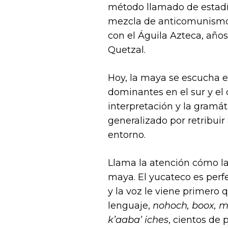
método llamado de estadís
mezcla de anticomunismo 
con el Águila Azteca, año
Quetzal.
Hoy, la maya se escucha en
dominantes en el sur y el
interpretación y la gramá
generalizado por retribui
entorno.
Llama la atención cómo l
maya. El yucateco es perf
y la voz le viene primero
lenguaje,
nohoch, boox, ma’
k’aaba’ iches
, cientos de 