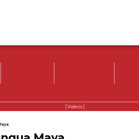
Videos
Maya
lengua Maya