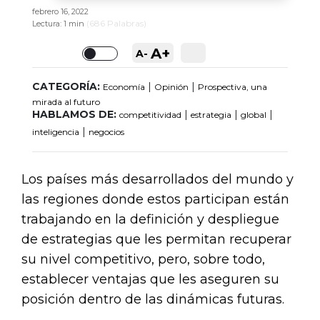
febrero 16, 2022
(
686
Palabras)
Lectura:
1 min
A+
A-
Toggle
CATEGORÍA:
|
|
Economía
Opinión
Prospectiva, una
mirada al futuro
HABLAMOS DE:
|
|
|
competitividad
estrategia
global
|
inteligencia
negocios
Los países más desarrollados del mundo y
las regiones donde estos participan están
trabajando en la definición y despliegue
de estrategias que les permitan recuperar
su nivel competitivo, pero, sobre todo,
establecer ventajas que les aseguren su
posición dentro de las dinámicas futuras.