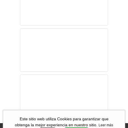
regresiva
México pierde y
sus seis “socios”
del TPP-11 siguen
ganando
México y la
reactivación del
comercio exterior
en 2021
Este sitio web utiliza Cookies para garantizar que
obtenga la mejor experiencia en nuestro sitio.
Leer más