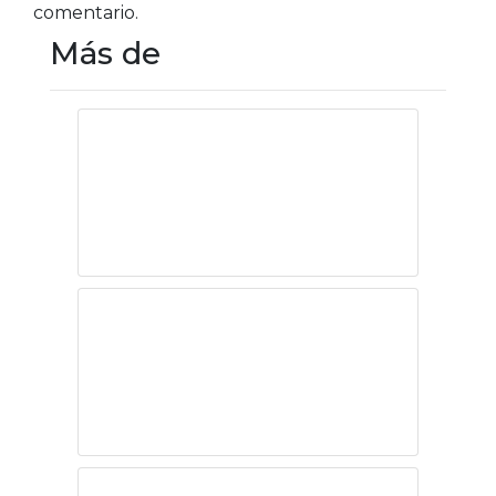
comentario.
Más de
La plana mayor de
la abogacía
mexicana en el
Congreso de la
UIA en Roma
Límites en el
desarrollo de la
IA