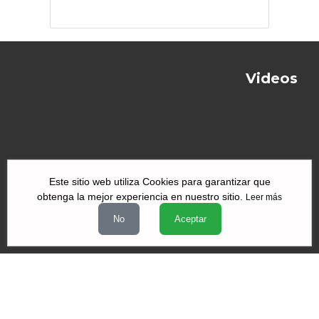
internacionales
de México
Videos
Este sitio web utiliza Cookies para garantizar que
obtenga la mejor experiencia en nuestro sitio.
Leer más
|
|
|
Quiénes Somos
Contacto
Aviso de Privacidad
Términos y
No
Aceptar
|
|
condiciones
Declaración de Accesibilidad
Misión y Valores