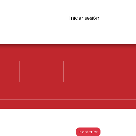
Iniciar sesión
Iniciar sesión.
Registrese, para
opinar.
Ir anterior