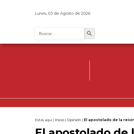
Lunes, 03 de Agosto de 2026
Search Button
Search
for:
Estás aqui |
Inicio
|
Opinión
|
El apostolado de la reivi
El apostolado de 