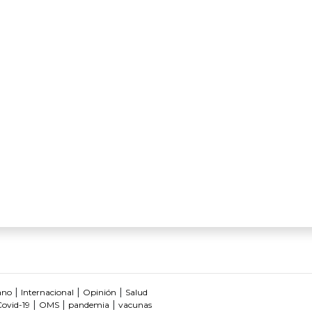
|
|
|
ano
Internacional
Opinión
Salud
|
|
|
Covid-19
OMS
pandemia
vacunas