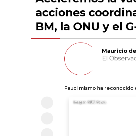
acciones coordina
BM, la ONU y el G
Mauricio d
El Observa
Fauci mismo ha reconocido q
Imagen: NBC News.