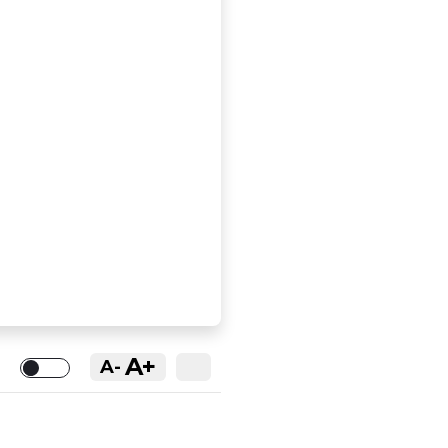
A+
A-
Toggle