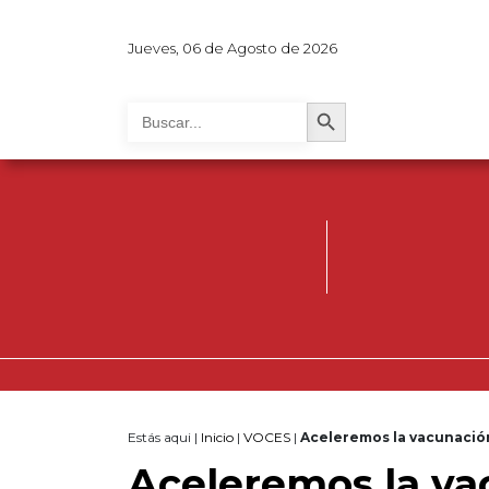
Jueves, 06 de Agosto de 2026
Search Button
Search
for:
Estás aqui |
Inicio
|
VOCES
|
Aceleremos la vacunación
Aceleremos la va