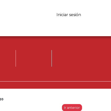
Iniciar sesión
Iniciar sesión.
Registrese, para
opinar.
-20
Ir anterior