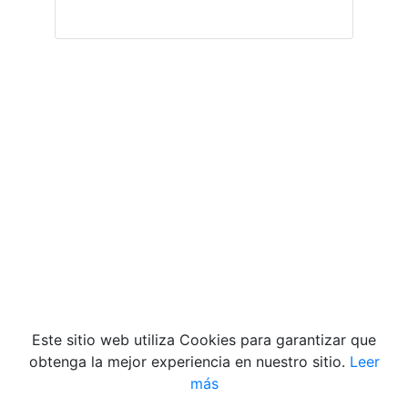
Videos
Quiénes Somos
|
Contacto
|
Aviso de Privacidad
|
Términos y condiciones
|
Declaración de
Accesibilidad
|
Misión y Valores
Este sitio web utiliza Cookies para garantizar que
obtenga la mejor experiencia en nuestro sitio.
Leer
más