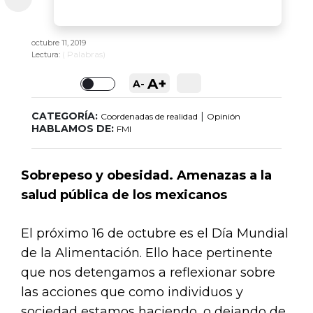
octubre 11, 2019
(
Palabras)
Lectura:
A+
A-
Toggle
CATEGORÍA:
|
Coordenadas de realidad
Opinión
HABLAMOS DE:
FMI
Sobrepeso y obesidad. Amenazas a la
salud pública de los mexicanos
El próximo 16 de octubre es el Día Mundial
de la Alimentación. Ello hace pertinente
que nos detengamos a reflexionar sobre
las acciones que como individuos y
sociedad estamos haciendo, o dejando de