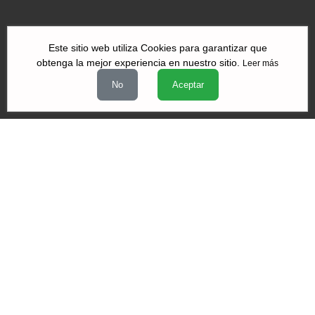
Este sitio web utiliza Cookies para garantizar que
obtenga la mejor experiencia en nuestro sitio.
Leer más
|
|
|
Quiénes Somos
Contacto
Aviso de Privacidad
Términos y
No
Aceptar
|
|
condiciones
Declaración de Accesibilidad
Misión y Valores