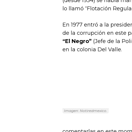
(desde 1954) se había mant
lo llamó “Flotación Regul
En 1977 entró a la presid
de la corrupción en este p
“El Negro”
(Jefe de la Pol
en la colonia Del Valle.
Imagen: Notiredmexico.
comentarlas en este momen