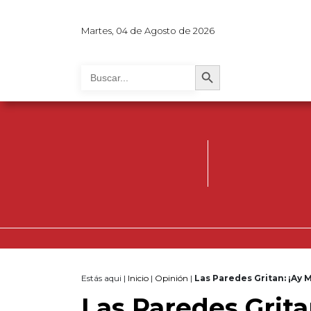
Martes, 04 de Agosto de 2026
Search Button
Search
for:
Estás aqui |
Inicio
|
Opinión
|
Las Paredes Gritan: ¡Ay 
Las Paredes Grita