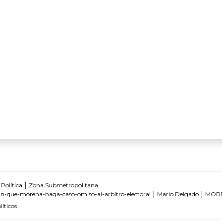
|
|
Política
Zona Submetropolitana
|
|
n-que-morena-haga-caso-omiso-al-arbitro-electoral
Mario Delgado
MOR
líticos