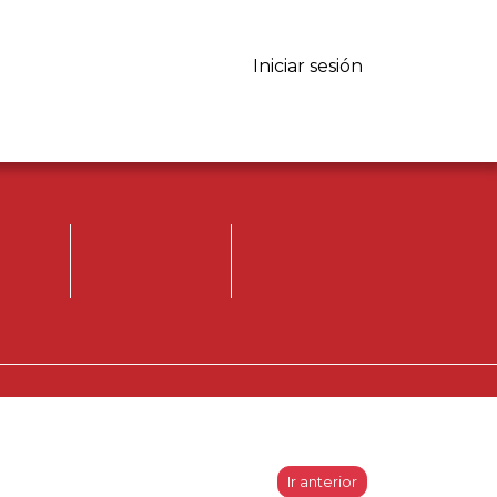
Iniciar sesión
Iniciar sesión.
Registrese, para
opinar.
Ir anterior