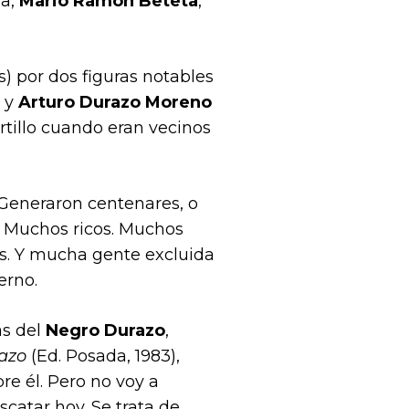
da,
Mario Ramón Beteta
,
) por dos figuras notables
) y
Arturo Durazo Moreno
ortillo cuando eran vecinos
. Generaron centenares, o
. Muchos ricos. Muchos
s. Y mucha gente excluida
erno.
as del
Negro Durazo
,
azo
(Ed. Posada, 1983),
e él. Pero no voy a
catar hoy. Se trata de