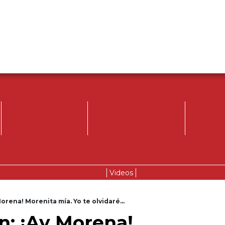
Videos
Morena! Morenita mía. Yo te olvidaré…
n: ¡Ay Morena!