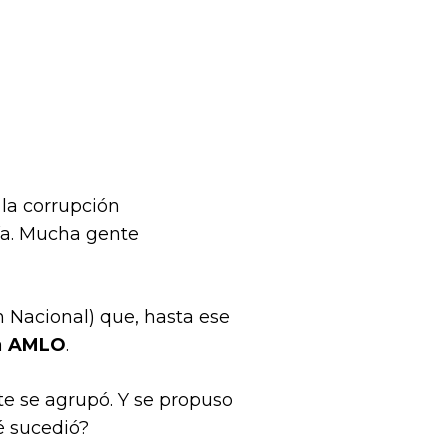
 la corrupción
ía. Mucha gente
 Nacional) que, hasta ese
a
AMLO
.
nte se agrupó. Y se propuso
ué sucedió?