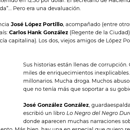
enido en 12.50 por dólar. El secretario de Hacien
ada”… Pero era una devaluación.
encia
José López Portillo
, acompañado (entre otros
aís:
Carlos Hank González
(Regente de la Ciudad
icía capitalina). Los dos, viejos amigos de López P
Sus historias están llenas de corrupción
miles de enriquecimientos inexplicables
millonarios. Mucha droga. Muchos abuso
que no tenía más que soportar a su gobi
José González González
, guardaespald
escribió un libro
Lo Negro del Negro Dur
donde aparecen muchas narraciones sobr
to. Más bien, hay una en especial que quiero res