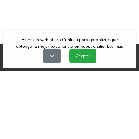
¿Recuperación de
la economía china
en 2023?
Este sitio web utiliza Cookies para garantizar que
obtenga la mejor experiencia en nuestro sitio.
Leer más
No
Aceptar
Videos
|
|
|
Quiénes Somos
Contacto
Aviso de Privacidad
Términos y
|
|
condiciones
Declaración de Accesibilidad
Misión y Valores