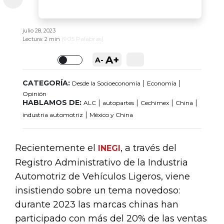
julio 28, 2023
(
905
Palabras)
Lectura:
2 min
A+
A-
Toggle
CATEGORÍA:
|
|
Desde la Socioeconomía
Economía
Opinión
HABLAMOS DE:
|
|
|
|
ALC
autopartes
Cechimex
China
|
industria automotriz
México y China
Recientemente el
, a través del
INEGI
Registro Administrativo de la Industria
Automotriz de Vehículos Ligeros, viene
insistiendo sobre un tema novedoso:
durante 2023 las marcas chinas han
participado con más del 20% de las ventas