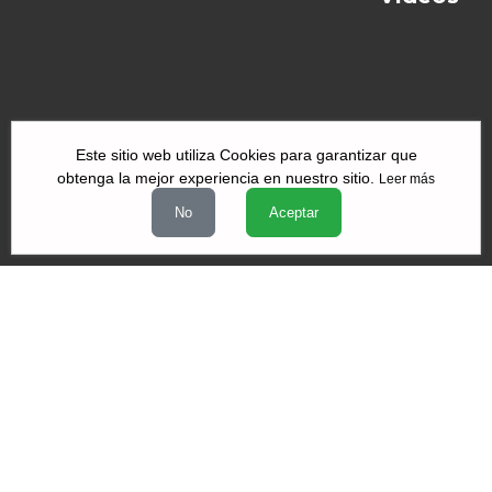
Este sitio web utiliza Cookies para garantizar que
obtenga la mejor experiencia en nuestro sitio.
Leer más
|
|
|
Quiénes Somos
Contacto
Aviso de Privacidad
Términos y
No
Aceptar
|
|
condiciones
Declaración de Accesibilidad
Misión y Valores