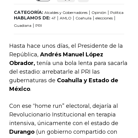
Toggle
CATEGORÍA:
|
|
Alcaldes y Gobernadores
Opinión
Política
HABLAMOS DE:
|
|
|
|
4T
AMLO
Coahuila
elecciones
|
Guadiana
PRI
Hasta hace unos días, el Presidente de la
República,
Andrés Manuel López
Obrador,
tenía una bola lenta para sacarla
del estadio: arrebatarle al PRI las
gubernaturas de
Coahuila y Estado de
México
.
Con ese “home run” electoral, dejaría al
Revolucionario Institucional en terapia
intensiva, únicamente con el estado de
Durango
(un gobierno compartido con