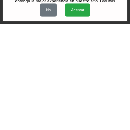
obtenga la mejor experiencia en nuestro sitio.
Leer más
|
|
|
Quiénes Somos
Contacto
Aviso de Privacidad
Términos y
No
Aceptar
|
|
condiciones
Declaración de Accesibilidad
Misión y Valores