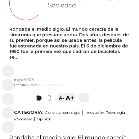
Sociedad
Rondaba el medio siglo. El mundo carecía de la
sincronía que presume ahora. Dos años después de
su premier, porque así se usaba antes, la película
fue estrenada en nuestro país. El 6 de diciembre de
1950 fue la primera vez que Ladrón de bicicletas
se…
mayo 9, 2019
(
981
Palabras)
Lectura:
2 min
A+
A-
Toggle
CATEGORÍA:
|
Ciencia y tecnología
Innovación, Tecnología
|
y Sociedad
Opinión
Rondaba el medio siglo. El mundo carecía