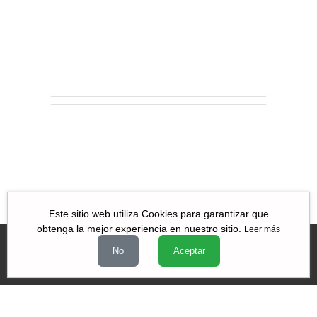
Aunque les duela
a los machos
Gabriel García en
Iztapalapa
Este sitio web utiliza Cookies para garantizar que
obtenga la mejor experiencia en nuestro sitio.
Leer más
No
Aceptar
Videos